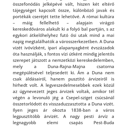
összefonódás jelképévé vált, hiszen két eltérő
tájegységet kapcsolt össze, különböző javak és
portékák cseréjét tette lehetővé. A római kultúra
– máig fellelhető – alapjain virágzó
kereskedőváros alakult ki a folyó bal partján, s az
egykori átkelőhelyhez futó ősi utak mind a mai
napig megtalálhatók a városszerkezetben. A Duna
vizét ivóvízként, ipari alapanyagként évszázadok
óta használják, s fontos vízi útként mindig jelentős
szerepet játszott a nemzetközi kereskedelemben,
mely a Duna-Rajna-Majna csatorna
megépülésével teljesedett ki. Ám a Duna nem
csak áldásairól, hanem pusztító árvizeiről is
hírhedt volt. A legveszedelmesebbek ezek közül
az úgynevezett jeges árvizek voltak, amikor tél
végén a levonuló jég a Csepel-sziget csúcsánál
összetorlódott és visszaduzzasztotta a Duna vizét.
Ilyen jeges ár okozta 1838-ban a város
legpusztítóbb árvizét. A nagy pesti árvíz a
legnagyobb elemi csapás Pest-Buda