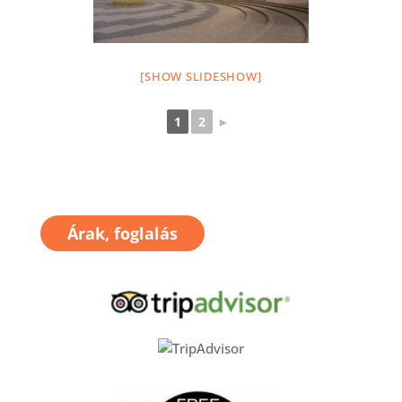
[SHOW SLIDESHOW]
1
2
►
Árak, foglalás