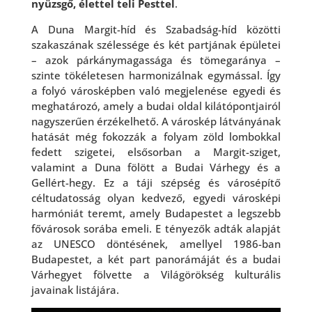
nyüzsgő, élettel teli Pesttel
.
A Duna Margit-híd és Szabadság-híd közötti
szakaszának szélessége és két partjának épületei
– azok párkánymagassága és tömegaránya –
szinte tökéletesen harmonizálnak egymással. Így
a folyó városképben való megjelenése egyedi és
meghatározó, amely a budai oldal kilátópontjairól
nagyszerűen érzékelhető. A városkép látványának
hatását még fokozzák a folyam zöld lombokkal
fedett szigetei, elsősorban a Margit-sziget,
valamint a Duna fölött a Budai Várhegy és a
Gellért-hegy. Ez a táji szépség és városépítő
céltudatosság olyan kedvező, egyedi városképi
harmóniát teremt, amely Budapestet a legszebb
fővárosok sorába emeli. E tényezők adták alapját
az UNESCO döntésének, amellyel 1986-ban
Budapestet, a két part panorámáját és a budai
Várhegyet fölvette a Világörökség kulturális
javainak listájára.