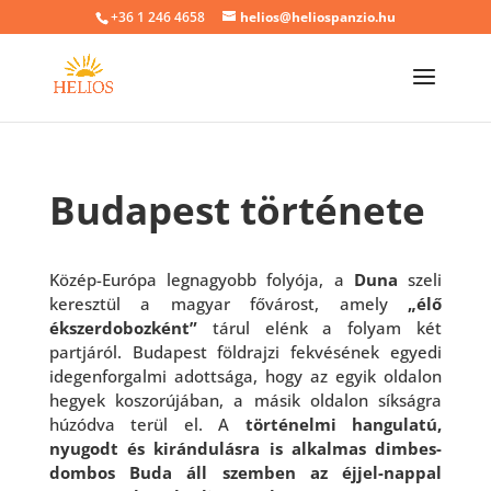
+36 1 246 4658
helios@heliospanzio.hu
Budapest története
Közép-Európa legnagyobb folyója, a
Duna
szeli
keresztül a magyar fővárost, amely
„élő
ékszerdobozként”
tárul elénk a folyam két
partjáról. Budapest földrajzi fekvésének egyedi
idegenforgalmi adottsága, hogy az egyik oldalon
hegyek koszorújában, a másik oldalon síkságra
húzódva terül el. A
történelmi hangulatú,
nyugodt és kirándulásra is alkalmas dimbes-
dombos Buda áll szemben az éjjel-nappal