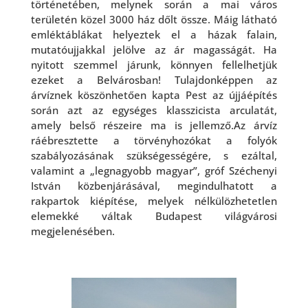
történetében, melynek során a mai város
területén közel 3000 ház dőlt össze. Máig látható
emléktáblákat helyeztek el a házak falain,
mutatóujjakkal jelölve az ár magasságát. Ha
nyitott szemmel járunk, könnyen fellelhetjük
ezeket a Belvárosban! Tulajdonképpen az
árvíznek köszönhetően kapta Pest az újjáépítés
során azt az egységes klasszicista arculatát,
amely belső részeire ma is jellemző.Az árvíz
ráébresztette a törvényhozókat a folyók
szabályozásának szükségességére, s ezáltal,
valamint a „legnagyobb magyar”, gróf Széchenyi
István közbenjárásával, megindulhatott a
rakpartok kiépítése, melyek nélkülözhetetlen
elemekké váltak Budapest világvárosi
megjelenésében.