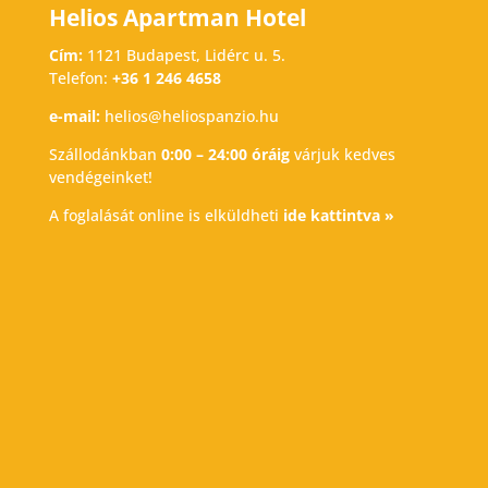
Helios Apartman Hotel
Cím:
1121 Budapest, Lidérc u. 5.
Telefon:
+36 1 246 4658
e-mail:
helios@heliospanzio.hu
Szállodánkban
0:00 – 24:00 óráig
várjuk kedves
vendégeinket!
A foglalását online is elküldheti
ide kattintva »