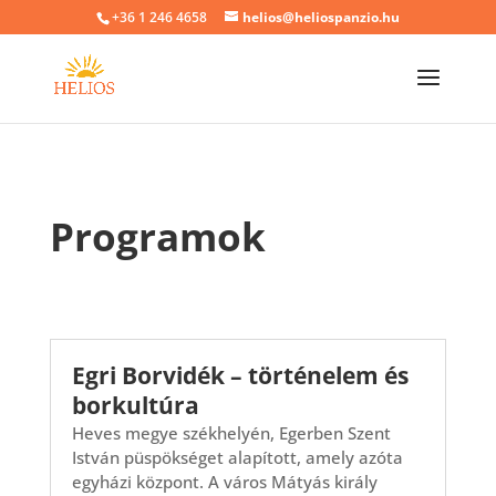
+36 1 246 4658
helios@heliospanzio.hu
Programok
Egri Borvidék – történelem és
borkultúra
Heves megye székhelyén, Egerben Szent
István püspökséget alapított, amely azóta
egyházi központ. A város Mátyás király