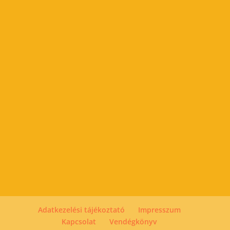
Adatkezelési tájékoztató
Impresszum
Kapcsolat
Vendégkönyv