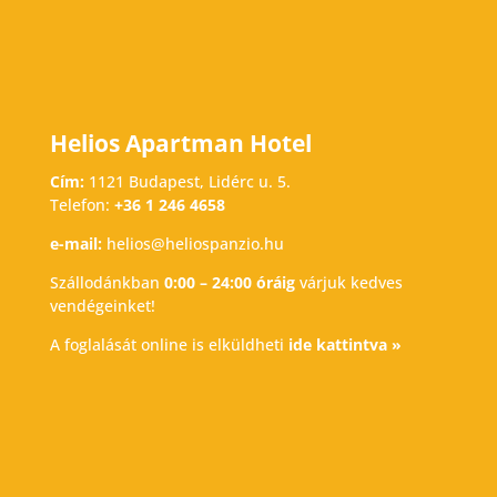
Helios Apartman Hotel
Cím:
1121 Budapest, Lidérc u. 5.
Telefon:
+36 1 246 4658
e-mail:
helios@heliospanzio.hu
Szállodánkban
0:00 – 24:00 óráig
várjuk kedves
vendégeinket!
A foglalását online is elküldheti
ide kattintva »