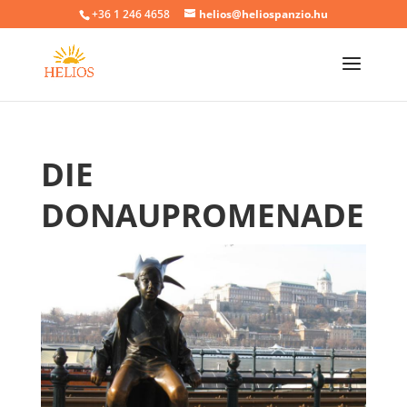
+36 1 246 4658
helios@heliospanzio.hu
DIE
DONAUPROMENADE