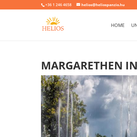
+36 1 246 4658
helios@heliospanzio.hu
HOME
UN
MARGARETHEN IN