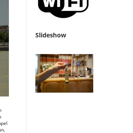
Slideshow
m
n
ppel
an,