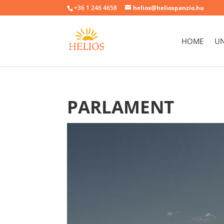
+36 1 246 4658
helios@heliospanzio.hu
HOME
UN
PARLAMENT