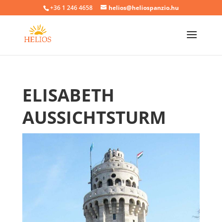
+36 1 246 4658
helios@heliospanzio.hu
ELISABETH
AUSSICHTSTURM