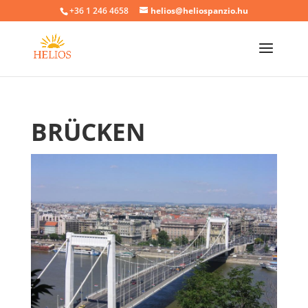
+36 1 246 4658
helios@heliospanzio.hu
BRÜCKEN