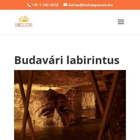
+36 1 246 4658
helios@heliospanzio.hu
Budavári labirintus