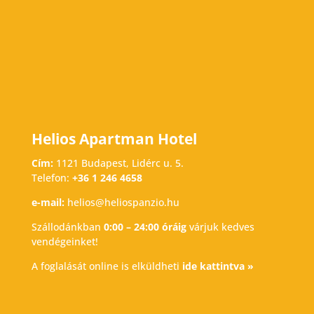
Helios Apartman Hotel
Cím:
1121 Budapest, Lidérc u. 5.
Telefon:
+36 1 246 4658
e-mail:
helios@heliospanzio.hu
Szállodánkban
0:00 – 24:00 óráig
várjuk kedves
vendégeinket!
A foglalását online is elküldheti
ide kattintva »