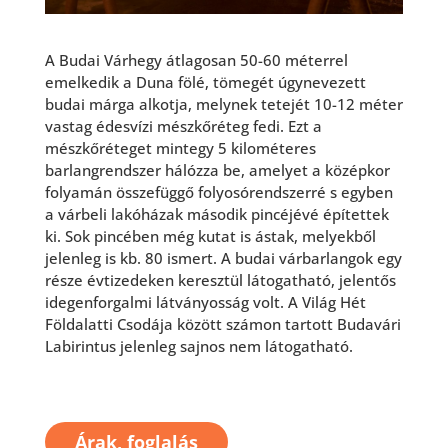
A Budai Várhegy átlagosan 50-60 méterrel
emelkedik a Duna fölé, tömegét úgynevezett
budai márga alkotja, melynek tetejét 10-12 méter
vastag édesvízi mészkőréteg fedi. Ezt a
mészkőréteget mintegy 5 kilométeres
barlangrendszer hálózza be, amelyet a középkor
folyamán összefüggő folyosórendszerré s egyben
a várbeli lakóházak második pincéjévé építettek
ki. Sok pincében még kutat is ástak, melyekből
jelenleg is kb. 80 ismert. A budai várbarlangok egy
része évtizedeken keresztül látogatható, jelentős
idegenforgalmi látványosság volt. A Világ Hét
Földalatti Csodája között számon tartott Budavári
Labirintus jelenleg sajnos nem látogatható.
Árak, foglalás