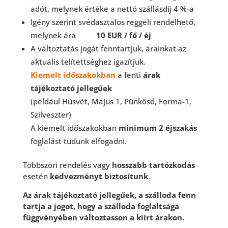
adót, melynek értéke a nettó szállásdíj 4 %-a
Igény szerint svédasztalos reggeli rendelhető,
melynek ára
10 EUR / fő / éj
A változtatás jogát fenntartjuk, árainkat az
aktuális telítettséghez igazítjuk.
Kiemelt időszakokban
a fenti
árak
tájékoztató jellegűek
(például Húsvét, Május 1, Pünkösd, Forma-1,
Szilveszter)
A kiemelt időszakokban
minimum 2 éjszakás
foglalást tudunk elfogadni.
Többszöri rendelés vagy
hosszabb tartózkodás
esetén
kedvezményt biztosítunk
.
Az árak tájékoztató jellegűek, a szálloda fenn
tartja a jogot, hogy a szálloda foglaltsága
függvényében változtasson a kiírt árakon.