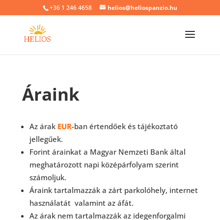
+36 1 246 4658
helios@heliospanzio.hu
Áraink
Az árak
EUR
-ban értendőek és tájékoztató
jellegűek.
Forint árainkat a Magyar Nemzeti Bank által
meghatározott napi középárfolyam szerint
számoljuk.
Áraink tartalmazzák a zárt parkolóhely, internet
használatát valamint az áfát.
Az árak nem tartalmazzák az idegenforgalmi