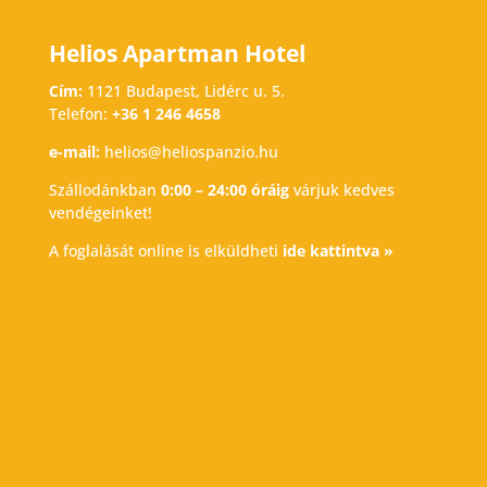
Helios Apartman Hotel
Cím:
1121 Budapest, Lidérc u. 5.
Telefon:
+36 1 246 4658
e-mail:
helios@heliospanzio.hu
Szállodánkban
0:00 – 24:00 óráig
várjuk kedves
vendégeinket!
A foglalását online is elküldheti
ide kattintva »