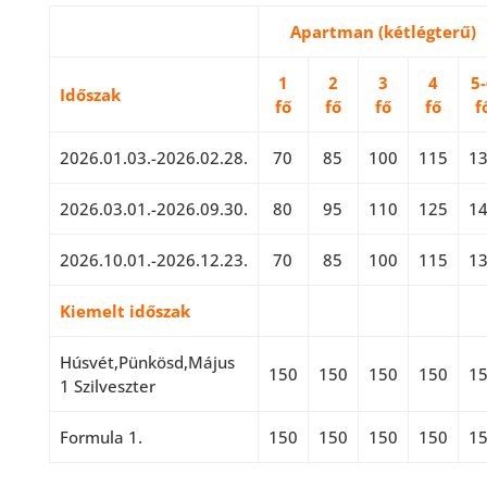
Apartman (kétlégterű)
1
2
3
4
5
Időszak
fő
fő
fő
fő
f
2026.01.03.-2026.02.28.
70
85
100
115
1
2026.03.01.-2026.09.30.
80
95
110
125
1
2026.10.01.-2026.12.23.
70
85
100
115
1
Kiemelt időszak
Húsvét,Pünkösd,Május
150
150
150
150
1
1 Szilveszter
Formula 1.
150
150
150
150
1