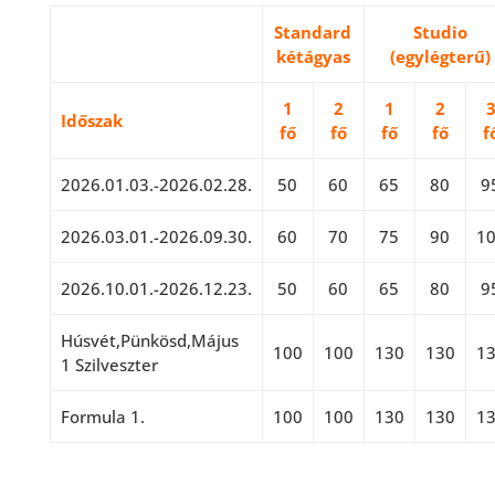
Standard
Studio
kétágyas
(egylégterű)
1
2
1
2
Időszak
fő
fő
fő
fő
f
2026.01.03.-2026.02.28.
50
60
65
80
9
2026.03.01.-2026.09.30.
60
70
75
90
1
2026.10.01.-2026.12.23.
50
60
65
80
9
Húsvét,Pünkösd,Május
100
100
130
130
1
1 Szilveszter
Formula 1.
100
100
130
130
1