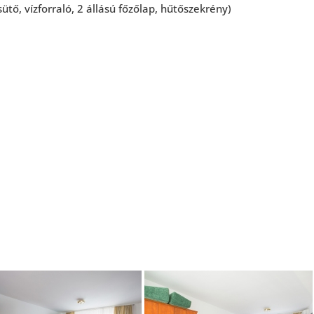
ütő, vízforraló, 2 állású főzőlap, hűtőszekrény)