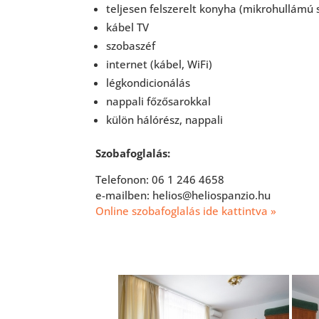
teljesen felszerelt konyha (mikrohullámú s
kábel TV
szobaszéf
internet (kábel, WiFi)
légkondicionálás
nappali főzősarokkal
külön hálórész, nappali
Szobafoglalás:
Telefonon: 06 1 246 4658
e-mailben: helios@heliospanzio.hu
Online szobafoglalás ide kattintva »