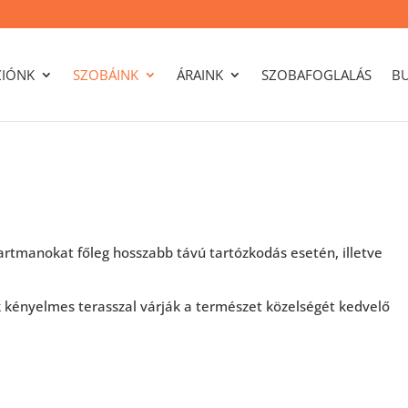
ZIÓNK
SZOBÁINK
ÁRAINK
SZOBAFOGLALÁS
B
rtmanokat főleg hosszabb távú tartózkodás esetén, illetve
kényelmes terasszal várják a természet közelségét kedvelő