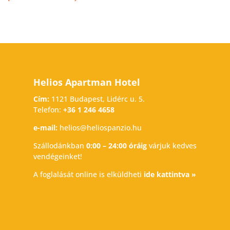
Helios Apartman Hotel
Cím:
1121 Budapest, Lidérc u. 5.
Telefon:
+36 1 246 4658
e-mail:
helios@heliospanzio.hu
Szállodánkban
0:00 – 24:00 óráig
várjuk kedves
vendégeinket!
A foglalását online is elküldheti
ide kattintva »