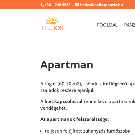
+36 1 246 4658
helios@heliospanzio.hu
FŐOLDAL
PAN
Apartman
A tágas (60-70 m2), csöndes,
kétlégterű
apa
családok részére ajánljuk.
A
kertkapcsolattal
rendelkező apartmanok 
vendégeket.
Az apartmanok felszereltsége:
teljesen felújított zuhanyzós fürdőszoba