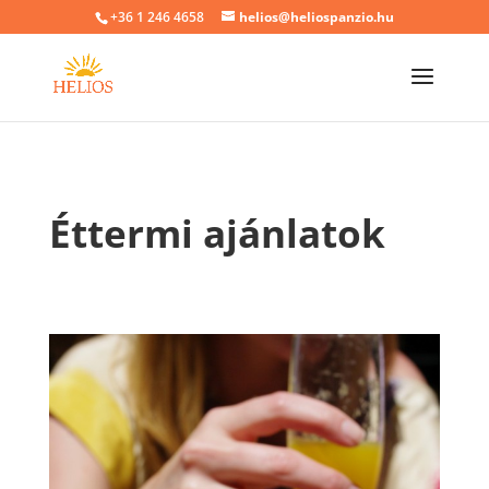
+36 1 246 4658
helios@heliospanzio.hu
Éttermi ajánlatok