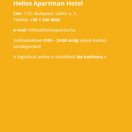
Helios Apartman Hotel
Cím:
1121 Budapest, Lidérc u. 5.
Telefon:
+36 1 246 4658
e-mail:
helios@heliospanzio.hu
Szállodánkban
0:00 – 24:00 óráig
várjuk kedves
vendégeinket!
A foglalását online is elküldheti
ide kattintva »