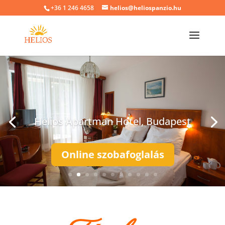
+36 1 246 4658
helios@heliospanzio.hu
Helios Apartman Hotel, Budapest
Online szobafoglalás