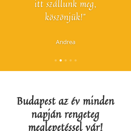
itt szállunk meg,
köszönjük!"
Andrea
Budapest az év minden
napján rengeteg
meglepetéssel vár!