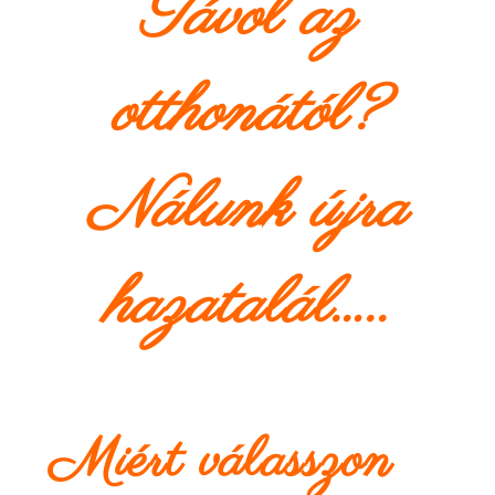
Távol az
otthonától?
Nálunk újra
hazatalál…..
Miért válasszon