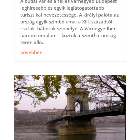
A budai Vár és a teljes várnegyed Budapest
leghíresebb és egyik leglátogatottabb
turisztikai nevezetessége. A királyi palota az
ország egyik szimbóluma; a XIII. századtól
csaták, háborúk színhelye. A Várnegyedben
három templom – köztük a Szentháromság
téren álló...
bővebben