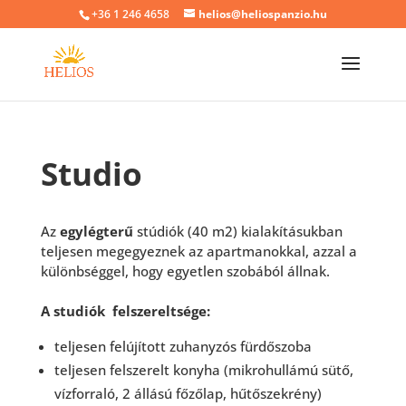
+36 1 246 4658
helios@heliospanzio.hu
Studio
Az
egylégterű
stúdiók (40 m2) kialakításukban
teljesen megegyeznek az apartmanokkal, azzal a
különbséggel, hogy egyetlen szobából állnak.
A studiók felszereltsége:
teljesen felújított zuhanyzós fürdőszoba
teljesen felszerelt konyha (mikrohullámú sütő,
vízforraló, 2 állású főzőlap, hűtőszekrény)