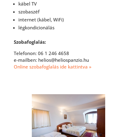
kábel TV
szobaszéf
internet (kábel, WiFi)
légkondicionálás
Szobafoglalás:
Telefonon: 06 1 246 4658
e-mailben: helios@heliospanzio.hu
Online szobafoglalás ide kattintva »