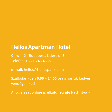
Helios Apartman Hotel
Cím:
1121 Budapest, Lidérc u. 5.
Telefon:
+36 1 246 4658
e-mail:
helios@heliospanzio.hu
Szállodánkban
0:00 – 24:00 óráig
várjuk kedves
vendégeinket!
A foglalását online is elküldheti
ide kattintva »