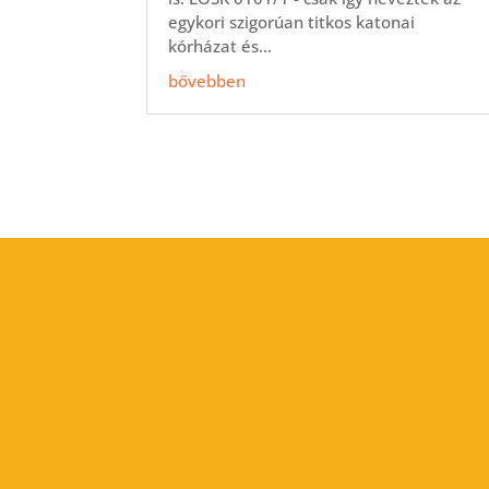
egykori szigorúan titkos katonai
kórházat és...
bővebben