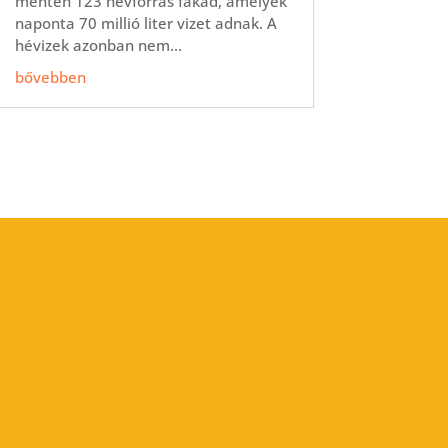
mentén 123 hévforrás fakad, amelyek
naponta 70 millió liter vizet adnak. A
hévizek azonban nem...
bővebben