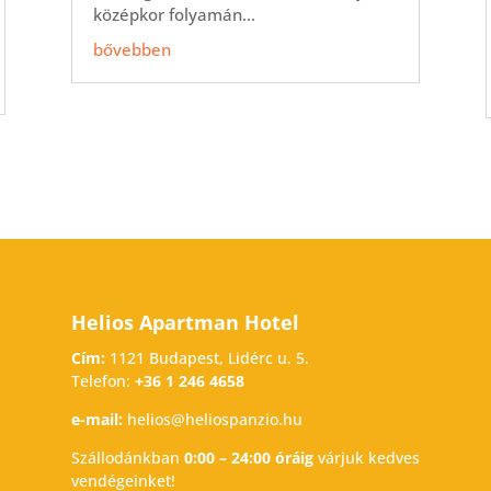
középkor folyamán...
bővebben
Helios Apartman Hotel
Cím:
1121 Budapest, Lidérc u. 5.
Telefon:
+36 1 246 4658
e-mail:
helios@heliospanzio.hu
Szállodánkban
0:00 – 24:00 óráig
várjuk kedves
vendégeinket!