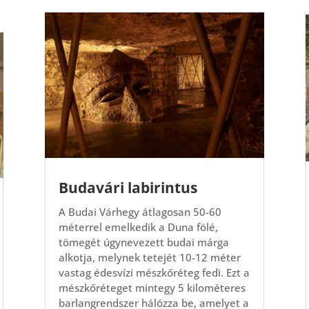
Budavári labirintus
A Budai Várhegy átlagosan 50-60
méterrel emelkedik a Duna fölé,
tömegét úgynevezett budai márga
alkotja, melynek tetejét 10-12 méter
vastag édesvízi mészkőréteg fedi. Ezt a
mészkőréteget mintegy 5 kilométeres
barlangrendszer hálózza be, amelyet a