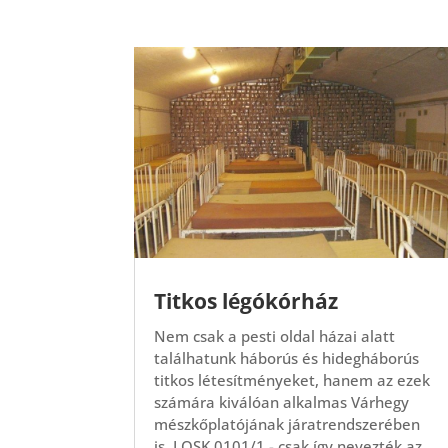
Titkos légókórház
Nem csak a pesti oldal házai alatt
találhatunk háborús és hidegháborús
titkos létesítményeket, hanem az ezek
számára kiválóan alkalmas Várhegy
mészkőplatójának járatrendszerében
is. LOSK 0101/1 - csak így nevezték az