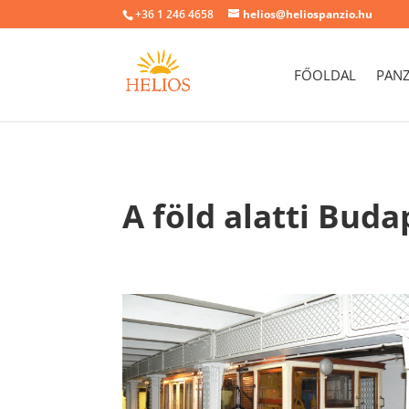
+36 1 246 4658
helios@heliospanzio.hu
FŐOLDAL
PAN
A föld alatti Buda