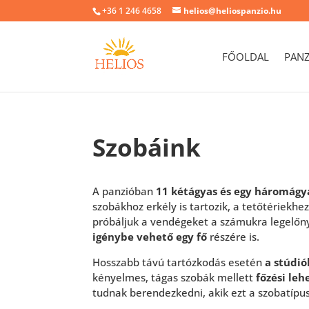
+36 1 246 4658
helios@heliospanzio.hu
FŐOLDAL
PAN
Szobáink
A panzióban
11 kétágyas és egy háromágy
szobákhoz erkély is tartozik, a tetőtériek
próbáljuk a vendégeket a számukra legelőn
igénybe vehető egy fő
részére is.
Hosszabb távú tartózkodás esetén
a stúdi
kényelmes, tágas szobák mellett
főzési leh
tudnak berendezkedni, akik ezt a szobatípus