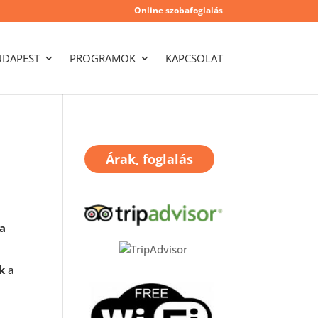
Online szobafoglalás
UDAPEST
PROGRAMOK
KAPCSOLAT
Árak, foglalás
a
k
a