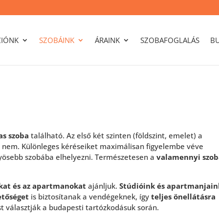
ZIÓNK
SZOBÁINK
ÁRAINK
SZOBAFOGLALÁS
B
as szoba
található. Az első két szinten (földszint, emelet) a
hez nem. Különleges kéréseiket maximálisan figyelembe véve
yösebb szobába elhelyezni. Természetesen a
valamennyi szob
ókat és az apartmanokat
ajánljuk.
Stúdióink és apartmanjain
etőséget
is biztosítanak a vendégeknek, így
teljes önellátásra
t választják a budapesti tartózkodásuk során.