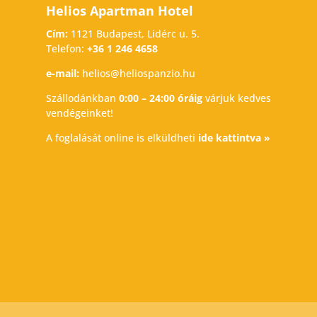
Helios Apartman Hotel
Cím:
1121 Budapest, Lidérc u. 5.
Telefon:
+36 1 246 4658
e-mail:
helios@heliospanzio.hu
Szállodánkban
0:00 – 24:00 óráig
várjuk kedves
vendégeinket!
A foglalását online is elküldheti
ide kattintva »