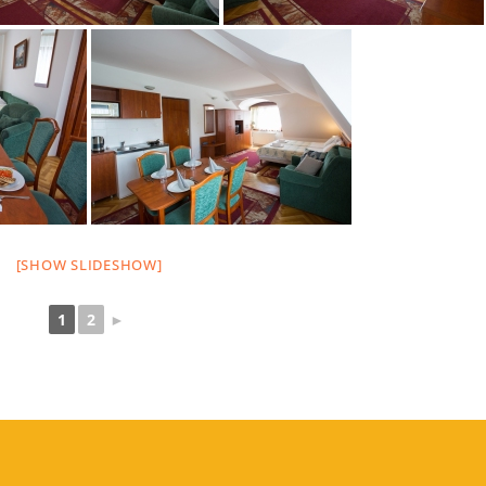
[SHOW SLIDESHOW]
1
2
►