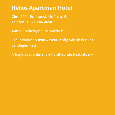
Helios Apartman Hotel
Cím:
1121 Budapest, Lidérc u. 5.
Telefon:
+36 1 246 4658
e-mail:
helios@heliospanzio.hu
Szállodánkban
0:00 – 24:00 óráig
várjuk kedves
vendégeinket!
A foglalását online is elküldheti
ide kattintva »