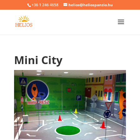
+36 1 246 4658
helios@heliospanzio.hu
Mini City