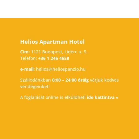
Helios Apartman Hotel
Cím:
1121 Budapest, Lidérc u. 5.
Telefon:
+36 1 246 4658
e-mail:
helios@heliospanzio.hu
Szállodánkban
0:00 – 24:00 óráig
várjuk kedves
vendégeinket!
A foglalását online is elküldheti
ide kattintva »