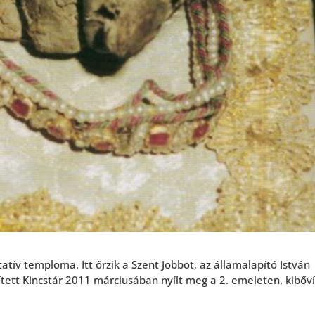
atív temploma. Itt őrzik a Szent Jobbot, az
államalapító István
ített Kincstár 2011 márciusában nyílt meg a 2. emeleten, kibőví