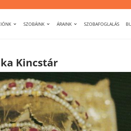
ZIÓNK
SZOBÁINK
ÁRAINK
SZOBAFOGLALÁS
B
ika Kincstár