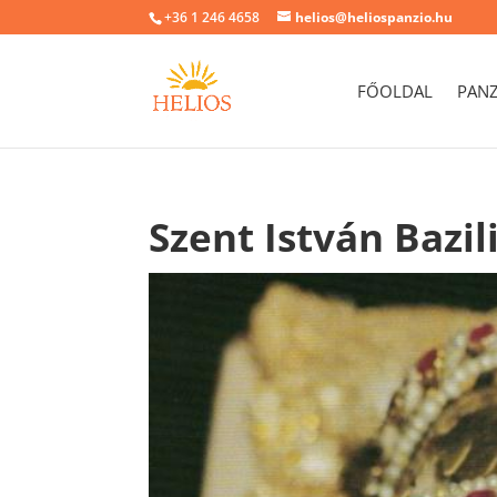
+36 1 246 4658
helios@heliospanzio.hu
FŐOLDAL
PAN
Szent István Bazil