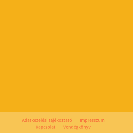
Adatkezelési tájékoztató
Impresszum
Kapcsolat
Vendégkönyv