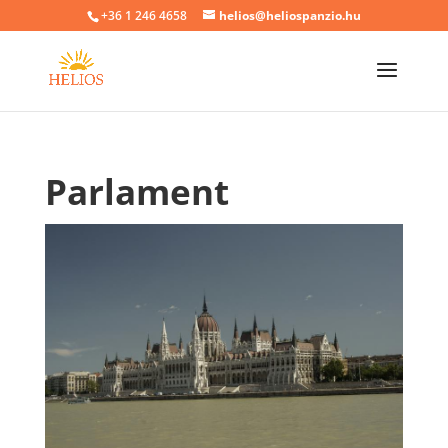
+36 1 246 4658
helios@heliospanzio.hu
Parlament