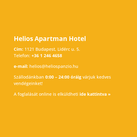
Helios Apartman Hotel
Cím:
1121 Budapest, Lidérc u. 5.
Telefon:
+36 1 246 4658
e-mail:
helios@heliospanzio.hu
Szállodánkban
0:00 – 24:00 óráig
várjuk kedves
vendégeinket!
A foglalását online is elküldheti
ide kattintva »