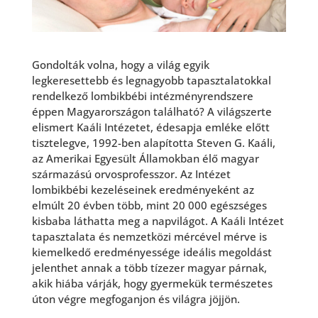
Gondolták volna, hogy a világ egyik
legkeresettebb és legnagyobb tapasztalatokkal
rendelkező lombikbébi intézményrendszere
éppen Magyarországon található? A világszerte
elismert Kaáli Intézetet,
édesapja emléke előtt
tisztelegve, 1992-ben alapította Steven G. Kaáli,
az Amerikai Egyesült Államokban élő magyar
származású orvosprofesszor. Az Intézet
lombikbébi kezeléseinek eredményeként az
elmúlt 20 évben több, mint 20 000 egészséges
kisbaba láthatta meg a napvilágot. A Kaáli Intézet
tapasztalata és nemzetközi mércével mérve is
kiemelkedő eredményessége ideális megoldást
jelenthet annak a több tízezer magyar párnak,
akik hiába várják, hogy gyermekük természetes
úton végre megfoganjon és világra jöjjön.