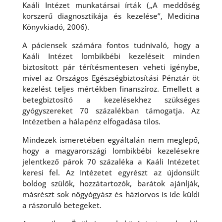
Kaáli Intézet munkatársai írták („A meddőség
korszerű diagnosztikája és kezelése”, Medicina
Könyvkiadó, 2006).
A páciensek számára fontos tudnivaló, hogy a
Kaáli Intézet lombikbébi kezeléseit minden
biztosított pár térítésmentesen veheti igénybe,
mivel az Országos Egészségbiztosítási Pénztár öt
kezelést teljes mértékben finanszíroz. Emellett a
betegbiztosító a kezelésekhez szükséges
gyógyszereket 70 százalékban támogatja. Az
Intézetben a hálapénz elfogadása tilos.
Mindezek ismeretében egyáltalán nem meglepő,
hogy a magyarországi lombikbébi kezelésekre
jelentkező párok 70 százaléka a Kaáli Intézetet
keresi fel. Az Intézetet egyrészt az újdonsült
boldog szülők, hozzátartozók, barátok ajánlják,
másrészt sok nőgyógyász és háziorvos is ide küldi
a rászoruló betegeket.