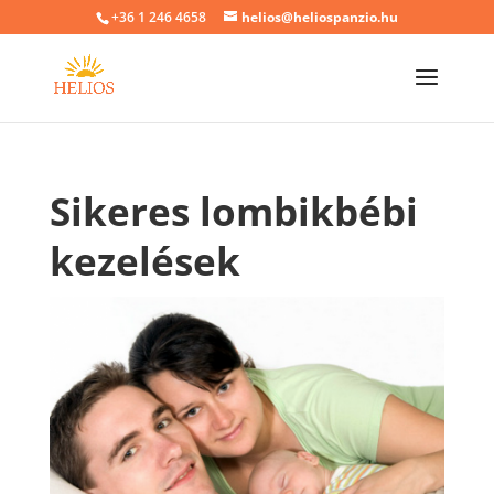
+36 1 246 4658
helios@heliospanzio.hu
Sikeres lombikbébi
kezelések