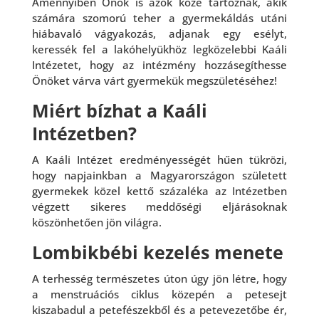
Amennyiben Önök is azok közé tartoznak, akik
számára szomorú teher a gyermekáldás utáni
hiábavaló vágyakozás, adjanak egy esélyt,
keressék fel a lakóhelyükhöz legközelebbi Kaáli
Intézetet, hogy az intézmény hozzásegíthesse
Önöket várva várt gyermekük megszületéséhez!
Miért bízhat a Kaáli
Intézetben?
A Kaáli Intézet eredményességét hűen tükrözi,
hogy napjainkban a Magyarországon született
gyermekek közel kettő százaléka az Intézetben
végzett sikeres meddőségi eljárásoknak
köszönhetően jön világra.
Lombikbébi kezelés menete
A terhesség természetes úton úgy jön létre, hogy
a menstruációs ciklus közepén a petesejt
kiszabadul a petefészekből és a petevezetőbe ér,