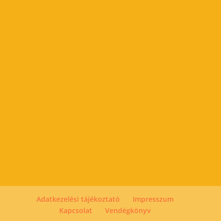
Adatkezelési tájékoztató
Impresszum
Kapcsolat
Vendégkönyv