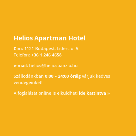
Helios Apartman Hotel
Cím:
1121 Budapest, Lidérc u. 5.
Telefon:
+36 1 246 4658
e-mail:
helios@heliospanzio.hu
Szállodánkban
0:00 – 24:00 óráig
várjuk kedves
vendégeinket!
A foglalását online is elküldheti
ide kattintva »