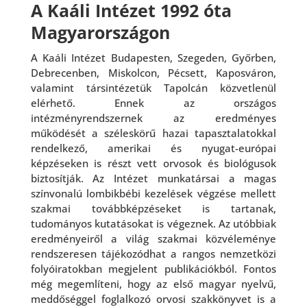
A Kaáli Intézet 1992 óta
Magyarországon
A Kaáli Intézet Budapesten, Szegeden, Győrben,
Debrecenben, Miskolcon, Pécsett, Kaposváron,
valamint társintézetük Tapolcán közvetlenül
elérhető. Ennek az országos
intézményrendszernek az eredményes
működését a széleskörű hazai tapasztalatokkal
rendelkező, amerikai és nyugat-európai
képzéseken is részt vett orvosok és biológusok
biztosítják. Az Intézet munkatársai a magas
színvonalú lombikbébi kezelések végzése mellett
szakmai továbbképzéseket is tartanak,
tudományos kutatásokat is végeznek. Az utóbbiak
eredményeiről a világ szakmai közvéleménye
rendszeresen tájékozódhat a rangos nemzetközi
folyóiratokban megjelent publikációkból. Fontos
még megemlíteni, hogy az első magyar nyelvű,
meddőséggel foglalkozó orvosi szakkönyvet is a