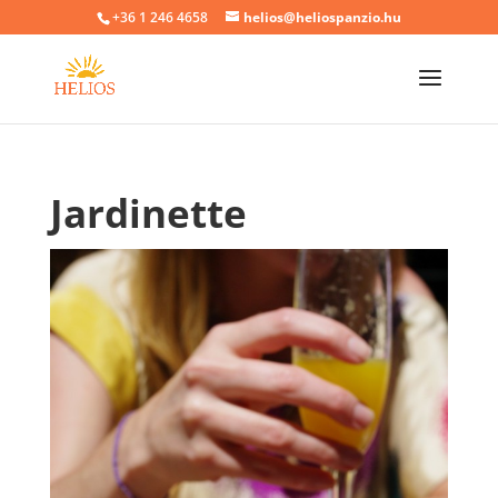
+36 1 246 4658
helios@heliospanzio.hu
Jardinette