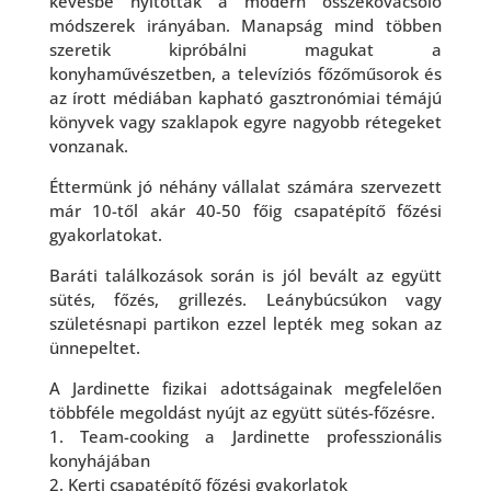
kevésbé nyitottak a modern összekovácsoló
módszerek irányában. Manapság mind többen
szeretik kipróbálni magukat a
konyhaművészetben, a televíziós főzőműsorok és
az írott médiában kapható gasztronómiai témájú
könyvek vagy szaklapok egyre nagyobb rétegeket
vonzanak.
Éttermünk jó néhány vállalat számára szervezett
már 10-től akár 40-50 főig csapatépítő főzési
gyakorlatokat.
Baráti találkozások során is jól bevált az együtt
sütés, főzés, grillezés. Leánybúcsúkon vagy
születésnapi partikon ezzel lepték meg sokan az
ünnepeltet.
A Jardinette fizikai adottságainak megfelelően
többféle megoldást nyújt az együtt sütés-főzésre.
1. Team-cooking a Jardinette professzionális
konyhájában
2. Kerti csapatépítő főzési gyakorlatok