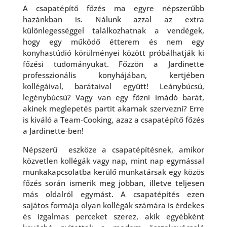
A csapatépítő főzés ma egyre népszerűbb
hazánkban is. Nálunk azzal az extra
különlegességgel találkozhatnak a vendégek,
hogy egy működő étterem és nem egy
konyhastúdió körülményei között próbálhatják ki
főzési tudományukat. Főzzön a Jardinette
professzionális konyhájában, kertjében
kollégáival, barátaival együtt! Leánybúcsú,
legénybúcsú? Vagy van egy főzni imádó barát,
akinek meglepetés partit akarnak szervezni? Erre
is kiváló a Team-Cooking, azaz a csapatépítő főzés
a Jardinette-ben!
Népszerű eszköze a csapatépítésnek, amikor
közvetlen kollégák vagy nap, mint nap egymással
munkakapcsolatba kerülő munkatársak egy közös
főzés során ismerik meg jobban, illetve teljesen
más oldalról egymást. A csapatépítés ezen
sajátos formája olyan kollégák számára is érdekes
és izgalmas perceket szerez, akik egyébként