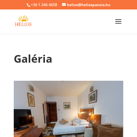
+36 1 246 4658
helios@heliospanzio.hu
Galéria