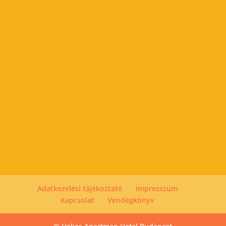
Adatkezelési tájékoztató
Impresszum
Kapcsolat
Vendégkönyv