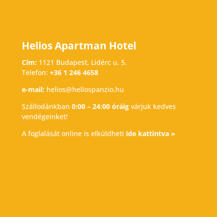
Helios Apartman Hotel
Cím:
1121 Budapest, Lidérc u. 5.
Telefon:
+36 1 246 4658
e-mail:
helios@heliospanzio.hu
Szállodánkban
0:00 – 24:00 óráig
várjuk kedves
vendégeinket!
A foglalását online is elküldheti
ide kattintva »