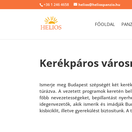
+36 1 246 4658
helios@heliospanzio.hu
FŐOLDAL
PAN
Kerékpáros város
Ismerje meg Budapest szépségét két kerék
túrázva. A vezetett programok keretén bel
főbb nevezetességeket, bepillantást nyerhe
idegenvezetők, akik ismerik és imádják Bud
kisbiciklit, illetve gyerekülést biztosítunk. 