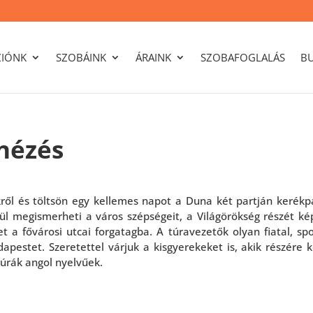
ZIÓNK
SZOBÁINK
ÁRAINK
SZOBAFOGLALÁS
B
nézés
ről és töltsön egy kellemes napot a Duna két partján kerékp
ül megismerheti a város szépségeit, a Világörökség részét ké
t a fővárosi utcai forgatagba. A túravezetők olyan fiatal, sp
apestet. Szeretettel várjuk a kisgyerekeket is, akik részére 
A túrák angol nyelvűek.