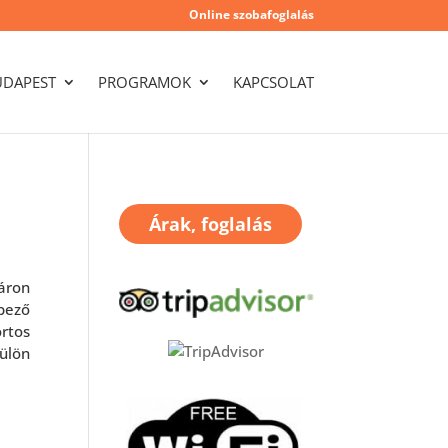
Online szobafoglalás
UDAPEST
PROGRAMOK
KAPCSOLAT
Árak, foglalás
áron
pező
ortos
külön