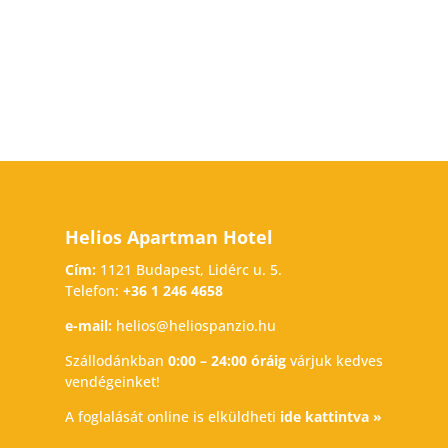
Helios Apartman Hotel
Cím:
1121 Budapest, Lidérc u. 5.
Telefon:
+36 1 246 4658
e-mail:
helios@heliospanzio.hu
Szállodánkban
0:00 – 24:00 óráig
várjuk kedves
vendégeinket!
A foglalását online is elküldheti
ide kattintva »