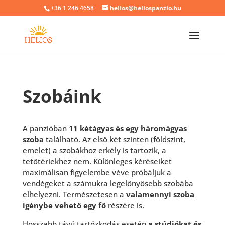
+36 1 246 4658
helios@heliospanzio.hu
Szobáink
A panzióban
11 kétágyas és egy háromágyas
szoba
található. Az első két szinten (földszint,
emelet) a szobákhoz erkély is tartozik, a
tetőtériekhez nem. Különleges kéréseiket
maximálisan figyelembe véve próbáljuk a
vendégeket a számukra legelőnyösebb szobába
elhelyezni. Természetesen a
valamennyi szoba
igénybe vehető egy fő
részére is.
Hosszabb távú tartózkodás esetén
a stúdiókat és