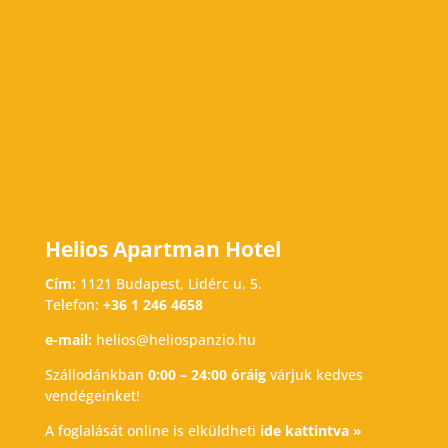
Helios Apartman Hotel
Cím:
1121 Budapest, Lidérc u. 5.
Telefon:
+36 1 246 4658
e-mail:
helios@heliospanzio.hu
Szállodánkban
0:00 – 24:00 óráig
várjuk kedves
vendégeinket!
A foglalását online is elküldheti
ide kattintva »