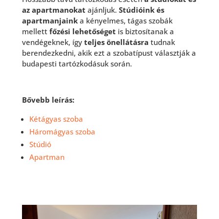
az apartmanokat
ajánljuk.
Stúdióink és
apartmanjaink
a kényelmes, tágas szobák
mellett
főzési lehetőséget
is biztosítanak a
vendégeknek, így
teljes önellátásra
tudnak
berendezkedni, akik ezt a szobatípust választják a
budapesti tartózkodásuk során.
Bővebb leírás:
Kétágyas szoba
Háromágyas szoba
Stúdió
Apartman